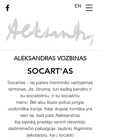
EN
ALEKSANDRAS VOZBINAS
SOCART'AS
Socartas – tai paties menininko vartojamas
terminas. Jis, žinoma, turi kažką bendro ir
su socialistiniu, ir su socialiniu
menu. Bet abu šiuos polius jungia
vozbiniška ironija. Kaip drąsiai ironiška yra
vien tai, kad pats Aleksandras
šią sąvoką pradėjo vartoti devintojo
dešimtmečio pabaigoje, tautinio Atgimimo
laikotarpiu, kai į socarto