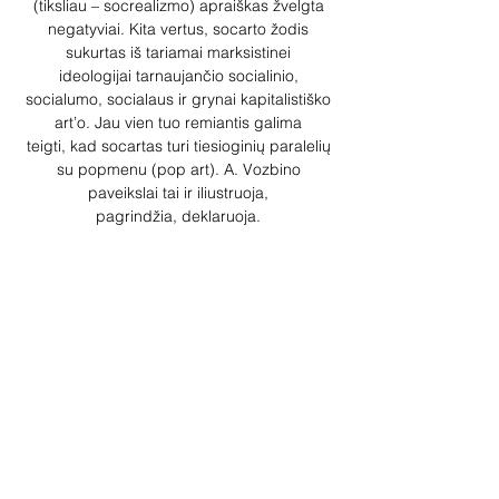
(tiksliau – socrealizmo) apraiškas žvelgta
negatyviai. Kita vertus, socarto žodis
sukurtas iš tariamai marksistinei
ideologijai tarnaujančio socialinio,
socialumo, socialaus ir grynai kapitalistiško
art’o. Jau vien tuo remiantis galima
teigti, kad socartas turi tiesioginių paralelių
su popmenu (pop art). A. Vozbino
paveikslai tai ir iliustruoja,
pagrindžia, deklaruoja.
1/1
aleksandras.vozbinas@gmail.com