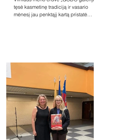
tęsė kasmetinę tradiciją ir vasario
mėnesį jau penktąjį kartą pristatė
grupinę tapybos parodą...