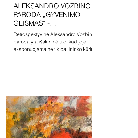
ALEKSANDRO VOZBINO
PARODA „GYVENIMO
GEISMAS“ -
DRUSKININKUOSE
Retrospektyvinė Aleksandro Vozbino
paroda yra išskirtinė tuo, kad joje
eksponuojama ne tik dailininko kūrinių
kolekcija iš šeimos archyvo, bet ir
Druskininkuose nutapyti darbai.
Tapydamas ir karts nuo karto
gyvendamas čia, dailininkas pamilo šį
miestą miške, jo unikalią aurą.
Aleksandro Vozbino paveiksluose
gausu metaforikos, „užslėptos minties”
ir grotesko. Menininkas šmaikščiai
interpretuoja įvairius gyvenimiškus
motyvus, lydimus įžūlokais žmonių ir
gyvūnėlių portretais. Be