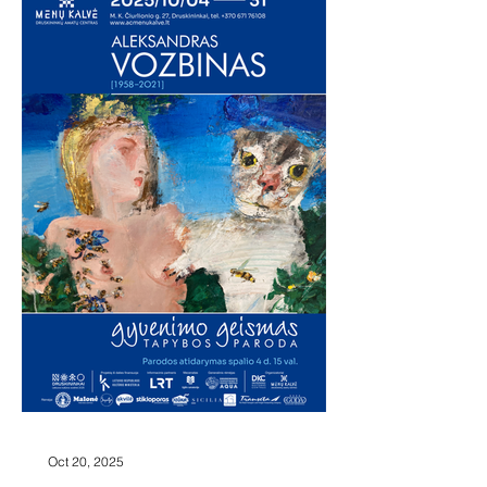
lietuviškojo konteksto akimis: kiek
hedonistinis požiūris yra aktualus
šiuolaikinei lietuvių tapybai? Ar jis
veikia kaip kūrybini
Oct 20, 2025