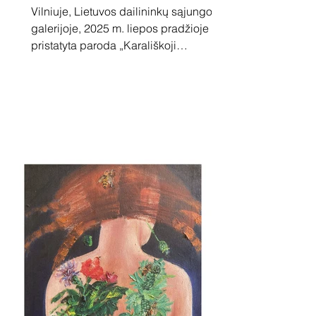
Vilniuje, Lietuvos dailininkų sąjungos
galerijoje, 2025 m. liepos pradžioje
pristatyta paroda „Karališkoji
dekonstrukcija“. Eksponuojami darbai
atskleidžia, kaip dailininkai
interpretuoja karališkojo laikotarpio
Lietuvos istoriją. Eksponuojami
dešimties dailininkų sąjungos narių
darbai, jų tarpe ir tapytojo Aleksandro
Vozbino. Paveikslais siekiama
atskleisti, kaip pasitelkiant šiuolaikinio
meno kalbą, interpretuoti karališkąjį
Lietuvos istorijos laikotarpį. Menininkai
karališ