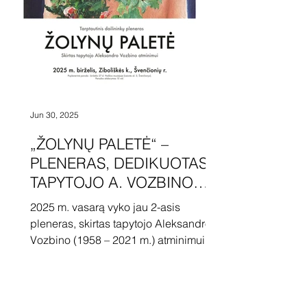
Jun 30, 2025
„ŽOLYNŲ PALETĖ“ –
PLENERAS, DEDIKUOTAS
TAPYTOJO A. VOZBINO
ATMINIMUI
2025 m. vasarą vyko jau 2-asis
pleneras, skirtas tapytojo Aleksandro
Vozbino (1958 – 2021 m.) atminimui.
Pleneras vyko Švenčionių rajone
esančiame Ziboliškės kaime, kur
tapytojas yra ne kartą lankęsis ir tapęs.
Šių metų plenere dalyvavo 8