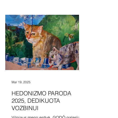
dailininkai iš Lenkijos ir Lietuvos: Piotr
Dondajewski, Ewa Miazek, Arvydas
Kašauskas, Lena Khvichia, Reda ir
Aurimas Rekašiai, Ieva Skauronė,
Dovilė Tomkutė. Poplenerinėje
parodoje „Žolynų paletė“ Nalšios
muziejuje buvo eksponuojama plener
Mar 19, 2025
HEDONIZMO PARODA
2025, DEDIKUOTA
VOZBINUI
Vilniaus meno erdvė „GODÒ galerija“