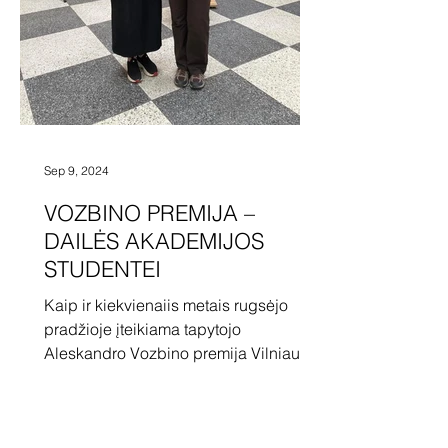
Sep 9, 2024
VOZBINO PREMIJA –
DAILĖS AKADEMIJOS
STUDENTEI
Kaip ir kiekvienaiis metais rugsėjo
pradžioje įteikiama tapytojo
Aleskandro Vozbino premija Vilniaus
dailės akademijos studentui, savo...