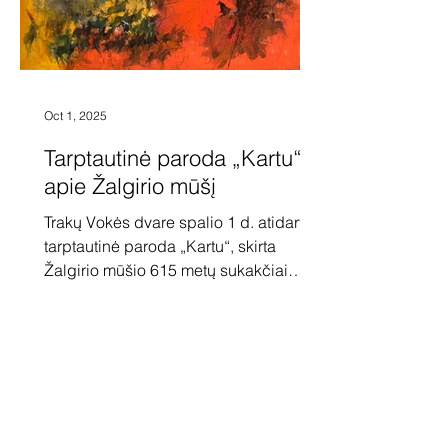
Oct 1, 2025
Tarptautinė paroda „Kartu“
apie Žalgirio mūšį
Trakų Vokės dvare spalio 1 d. atidaryta
tarptautinė paroda „Kartu“, skirta
Žalgirio mūšio 615 metų sukakčiai
paminėti. Joje savo tapybos kūrinius
demonstruoja 20 tapytojų iš Lenkijos ir
Lietuvos. Po to ši paroda bus rodoma
Lenkijoje, Griunvaldo muziejuje.
Parodoje pristatomi menininkai Žalgirio
mūšį savo kūriniuose perteikia
pasitelkdami šiuolaikines vizualines