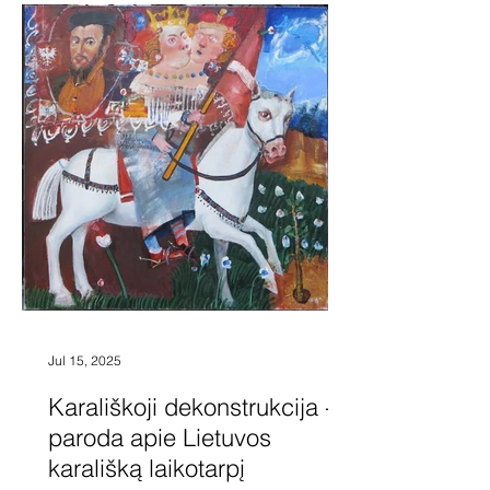
formas, heraldinius motyvus, istorines
asmenybes. Parodoje eksponuojamas
ir tapytojo Aleksandro Vozbino, savo
drobės
Jul 15, 2025
Karališkoji dekonstrukcija -
paroda apie Lietuvos
karališką laikotarpį