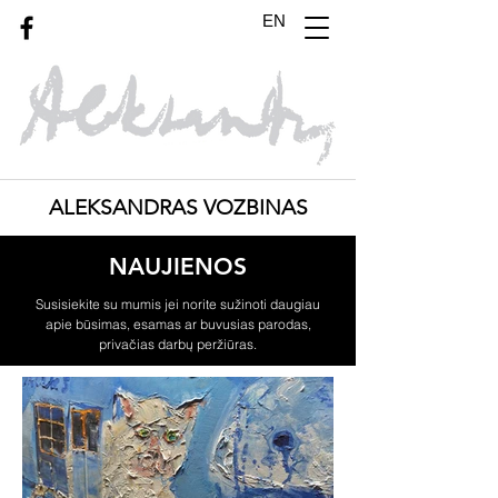
EN
ALEKSANDRAS VOZBINAS
NAUJIENOS
Susisiekite su mumis jei norite sužinoti daugiau
apie būsimas, esamas ar buvusias parodas,
privačias darbų peržiūras.