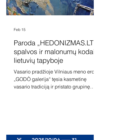
Feb 15
Paroda „HEDONIZMAS.LT“ -
spalvos ir malonumų kodai
lietuvių tapyboje
Vasario pradžioje Vilniaus meno erdvė
„GODÒ galerija“ tęsia kasmetinę
vasario tradiciją ir pristato grupinę
tapybos parodą „HEDONIZMAS.LT“,
tyrinėjančią hedonizmo vaidmenį
šiuolaikinėje lietuvių kūryboje. Kaip ir
kasmet, paroda dedikuojama šviesaus
atminimo tapytojui Aleksandrui
Vozbinui. „HEDONIZMAS.LT“ kviečia
lankytojus pažvelgti į malonumų temą