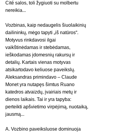
Cité salos, toli žygiuoti su molbertu 
nereikia...
Vozbinas, kaip nedaugelis šiuolaikinių 
dailininkų, mėgo tapyti „iš natūros“. 
Motyvus rinkdavosi ilgai 
vaikštinėdamas ir stebėdamas, 
ieškodamas įdomesnių rakursų ir 
detalių. Kartais vienas motyvas 
atsikartodavo keliuose paveikslų. 
Aleksandras primindavo – Claude 
Monet yra nutapęs šimtus Ruano 
katedros atvaizdų, įvairiais metų ir 
dienos laikais. Tai ir yra tapyba: 
perteikti apšvietimo virpėjimą, nuotaiką, 
jausmą...
A. Vozbino paveiksluose dominuoja 