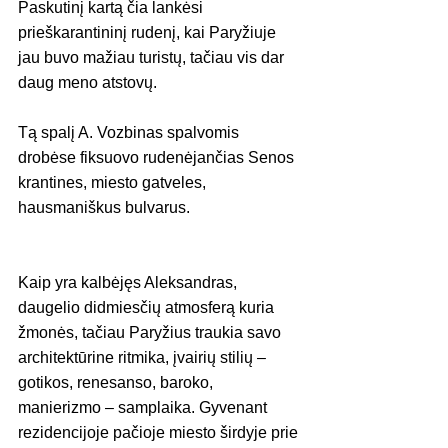
Paskutinį kartą čia lankėsi 
prieškarantininį rudenį, kai Paryžiuje 
jau buvo mažiau turistų, tačiau vis dar 
daug meno atstovų.
Tą spalį A. Vozbinas spalvomis 
drobėse fiksuovo rudenėjančias Senos 
krantines, miesto gatveles, 
hausmaniškus bulvarus.
Kaip yra kalbėjęs Aleksandras, 
daugelio didmiesčių atmosferą kuria 
žmonės, tačiau Paryžius traukia savo 
architektūrine ritmika, įvairių stilių – 
gotikos, renesanso, baroko, 
manierizmo – samplaika. Gyvenant 
rezidencijoje pačioje miesto širdyje prie 