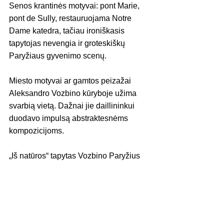
Senos krantinės motyvai: pont Marie, 
pont de Sully, restauruojama Notre 
Dame katedra, tačiau ironiškasis 
tapytojas nevengia ir groteskiškų 
Paryžiaus gyvenimo scenų.
Miesto motyvai ar gamtos peizažai 
Aleksandro Vozbino kūryboje užima 
svarbią vietą. Dažnai jie daillininkui 
duodavo impulsą abstraktesnėms 
kompozicijoms.
„Iš natūros“ tapytas Vozbino Paryžius 
atspindi ne tik didžiojo miesto, bet ir 
tapybos meistro charakterį, jo 
energingą kūrybinį potėpį.
Sustabdytų žavingų Paryžiaus akimirkų 