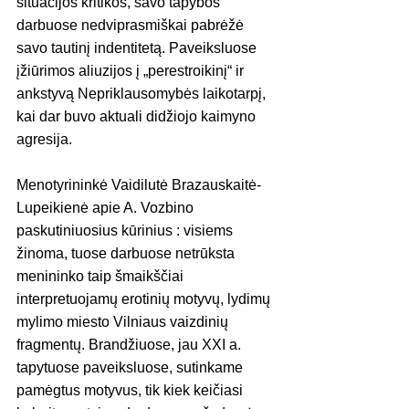
situacijos kritikos, savo tapybos 
darbuose nedviprasmiškai pabrėžė 
savo tautinį indentitetą. Paveiksluose 
įžiūrimos aliuzijos į „perestroikinį“ ir 
ankstyvą Nepriklausomybės laikotarpį, 
kai dar buvo aktuali didžiojo kaimyno 
agresija. 
Menotyrininkė Vaidilutė Brazauskaitė-
Lupeikienė apie A. Vozbino 
paskutiniuosius kūrinius : visiems 
žinoma, tuose darbuose netrūksta 
menininko taip šmaikščiai 
interpretuojamų erotinių motyvų, lydimų 
mylimo miesto Vilniaus vaizdinių 
fragmentų. Brandžiuose, jau XXI a. 
tapytuose paveiksluose, sutinkame 
pamėgtus motyvus, tik kiek keičiasi 