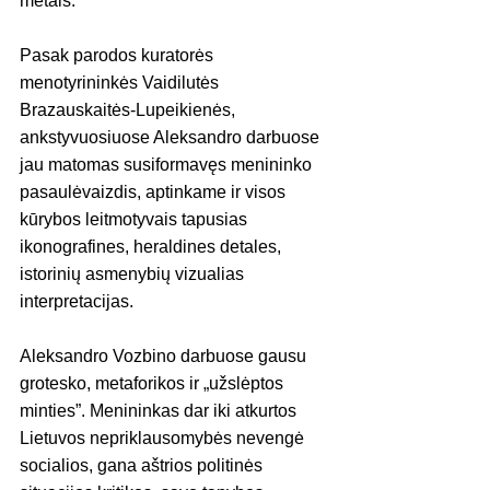
metais.
Pasak parodos kuratorės 
menotyrininkės Vaidilutės 
Brazauskaitės-Lupeikienės, 
ankstyvuosiuose Aleksandro darbuose 
jau matomas susiformavęs menininko 
pasaulėvaizdis, aptinkame ir visos 
kūrybos leitmotyvais tapusias 
ikonografines, heraldines detales, 
istorinių asmenybių vizualias 
interpretacijas. 
Aleksandro Vozbino darbuose gausu 
grotesko, metaforikos ir „užslėptos 
minties”. Menininkas dar iki atkurtos 
Lietuvos nepriklausomybės nevengė 
socialios, gana aštrios politinės 