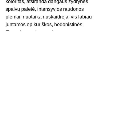
koloritas, atsiranda dangaus žydrynės 
spalvų paletė, intensyvios raudonos 
plėmai, nuotaika nuskaidrėja, vis labiau 
juntamos epikūriškos, hedonistinės 
Gyvenimo geismo natos...
Puiku, kad dailininkas mums paliko 
gausų kūrybinį palikimą, jo darbų 
fabula, ikonografija tokia turtinga ir 
įvairiapusiška, kad, manau, ne vienam 
jaunam dailėtyrininkui būtų labai įdomu 
jį patyrinėti ir interpretuoti, pastebint, 
užčiuopiant vis kitus minties ir jausenos 
klodus, o minčių ir emocijų Aleksandro 
Vozbino tapybos darbai sukelia ir 
suteikia tikrai daug.
Paroda veiks iki 2022 m kovo 18 d. 