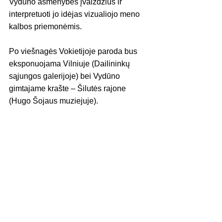
Vydūno asmenybės įvaizdžius ir 
interpretuoti jo idėjas vizualiojo meno 
kalbos priemonėmis.
Po viešnagės Vokietijoje paroda bus 
eksponuojama Vilniuje (Dailininkų 
sąjungos galerijoje) bei Vydūno 
gimtajame krašte – Šilutės rajone 
(Hugo Šojaus muziejuje).
LT