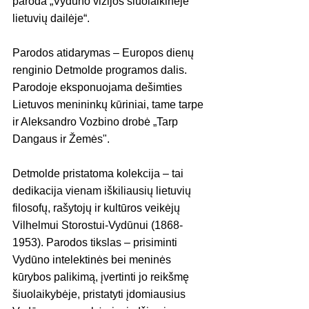
paroda „Vydūno vizijos šiuolaikinėje 
lietuvių dailėje“.
Parodos atidarymas – Europos dienų 
renginio Detmolde programos dalis.
Parodoje eksponuojama dešimties 
Lietuvos menininkų kūriniai, tame tarpe 
ir Aleksandro Vozbino drobė „Tarp 
Dangaus ir Žemės".
Detmolde pristatoma kolekcija – tai 
dedikacija vienam iškiliausių lietuvių 
filosofų, rašytojų ir kultūros veikėjų 
Vilhelmui Storostui-Vydūnui (1868-
1953). Parodos tikslas – prisiminti 
Vydūno intelektinės bei meninės 
kūrybos palikimą, įvertinti jo reikšmę 
šiuolaikybėje, pristatyti įdomiausius 